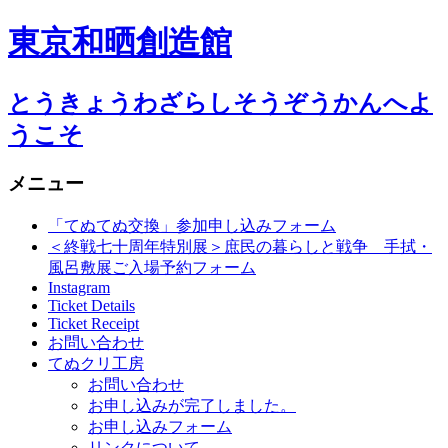
東京和晒創造館
とうきょうわざらしそうぞうかんへよ
うこそ
メニュー
コ
「てぬてぬ交換」参加申し込みフォーム
ン
＜終戦七十周年特別展＞庶民の暮らしと戦争 手拭・
テ
風呂敷展ご入場予約フォーム
ン
Instagram
Ticket Details
ツ
Ticket Receipt
へ
お問い合わせ
移
てぬクリ工房
動
お問い合わせ
お申し込みが完了しました。
お申し込みフォーム
リンクについて