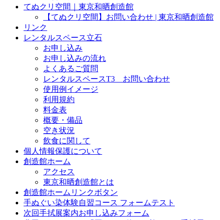
てぬクリ空間｜東京和晒創造館
【てぬクリ空間】お問い合わせ | 東京和晒創造館
リンク
レンタルスペース立石
お申し込み
お申し込みの流れ
よくあるご質問
レンタルスペースT3 お問い合わせ
使用例イメージ
利用規約
料金表
概要・備品
空き状況
飲食に関して
個人情報保護について
創造館ホーム
アクセス
東京和晒創造館とは
創造館ホームリンクボタン
手ぬぐい染体験自習コース フォームテスト
次回手拭展案内お申し込みフォーム