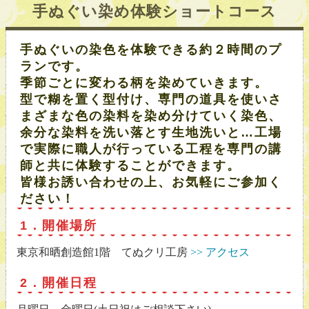
手ぬぐい染め体験ショートコース
手ぬぐいの染色を体験できる約２時間のプ
ランです。
季節ごとに変わる柄を染めていきます。
型で糊を置く型付け、専門の道具を使いさ
まざまな色の染料を染め分けていく染色、
余分な染料を洗い落とす生地洗いと…工場
で実際に職人が行っている工程を専門の講
師と共に体験することができます。
皆様お誘い合わせの上、お気軽にご参加く
ださい！
1．開催場所
東京和晒創造館1階 てぬクリ工房
>> アクセス
2．開催日程