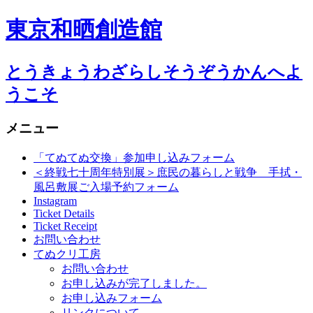
東京和晒創造館
とうきょうわざらしそうぞうかんへよ
うこそ
メニュー
コ
「てぬてぬ交換」参加申し込みフォーム
ン
＜終戦七十周年特別展＞庶民の暮らしと戦争 手拭・
テ
風呂敷展ご入場予約フォーム
ン
Instagram
Ticket Details
ツ
Ticket Receipt
へ
お問い合わせ
移
てぬクリ工房
動
お問い合わせ
お申し込みが完了しました。
お申し込みフォーム
リンクについて