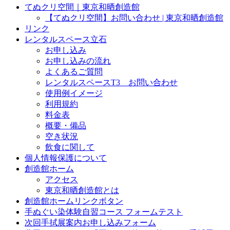
てぬクリ空間｜東京和晒創造館
【てぬクリ空間】お問い合わせ | 東京和晒創造館
リンク
レンタルスペース立石
お申し込み
お申し込みの流れ
よくあるご質問
レンタルスペースT3 お問い合わせ
使用例イメージ
利用規約
料金表
概要・備品
空き状況
飲食に関して
個人情報保護について
創造館ホーム
アクセス
東京和晒創造館とは
創造館ホームリンクボタン
手ぬぐい染体験自習コース フォームテスト
次回手拭展案内お申し込みフォーム