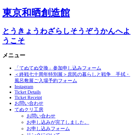
東京和晒創造館
とうきょうわざらしそうぞうかんへよ
うこそ
メニュー
コ
「てぬてぬ交換」参加申し込みフォーム
ン
＜終戦七十周年特別展＞庶民の暮らしと戦争 手拭・
テ
風呂敷展ご入場予約フォーム
ン
Instagram
Ticket Details
ツ
Ticket Receipt
へ
お問い合わせ
移
てぬクリ工房
動
お問い合わせ
お申し込みが完了しました。
お申し込みフォーム
リンクについて