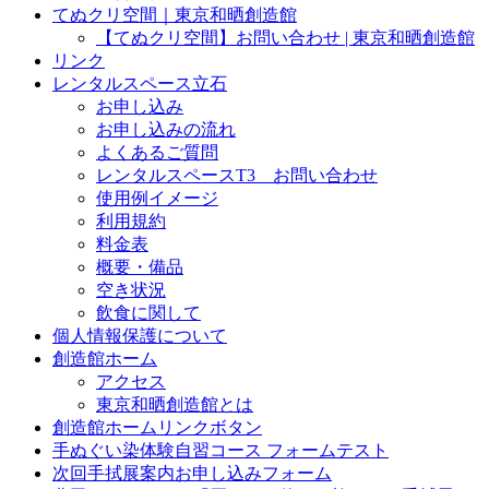
てぬクリ空間｜東京和晒創造館
【てぬクリ空間】お問い合わせ | 東京和晒創造館
リンク
レンタルスペース立石
お申し込み
お申し込みの流れ
よくあるご質問
レンタルスペースT3 お問い合わせ
使用例イメージ
利用規約
料金表
概要・備品
空き状況
飲食に関して
個人情報保護について
創造館ホーム
アクセス
東京和晒創造館とは
創造館ホームリンクボタン
手ぬぐい染体験自習コース フォームテスト
次回手拭展案内お申し込みフォーム